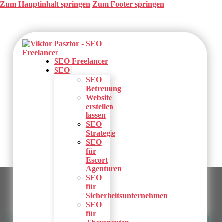
Zum Hauptinhalt springen
Zum Footer springen
SEO Freelancer
SEO
SEO
Betreuung
Website
erstellen
lassen
SEO
Strategie
SEO
für
Escort
Agenturen
SEO
für
Sicherheitsunternehmen
SEO
für