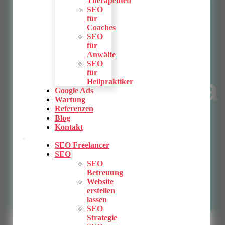
Therapeuten
SEO für
SEO
für
Coaches
SEO
Hotels: Ein
für
Anwälte
SEO
für
unverzichtba
Heilpraktiker
Google Ads
Wartung
Referenzen
Leitfaden 🏨
Blog
Kontakt
SEO Freelancer
✨
SEO
SEO
Betreuung
Website
Ein Beitrag von:
Viktor Pasztor
erstellen
Letzte Aktualisierung: 27. Februar 2024
lassen
SEO
Strategie