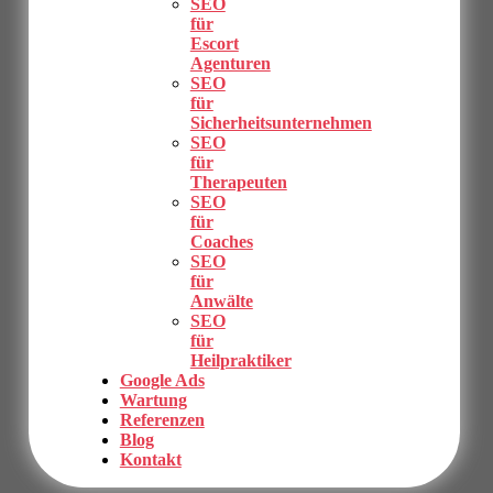
SEO
für
Escort
Agenturen
SEO
für
Sicherheitsunternehmen
SEO
für
Therapeuten
SEO
für
Coaches
SEO
für
Anwälte
SEO
für
Heilpraktiker
Google Ads
Wartung
Referenzen
Blog
Kontakt